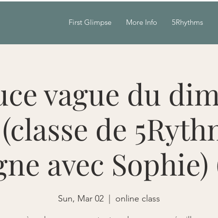
First Glimpse
More Info
5Rhythms
uce vague du di
(classe de 5Ryth
gne avec Sophie) 
Sun, Mar 02
  |  
online class