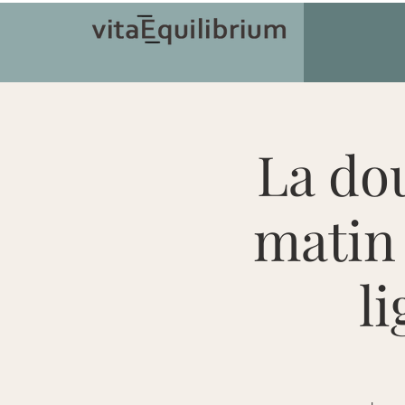
La do
matin 
li