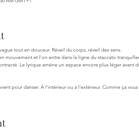
11:30 AM GMT+1
t
gue tout en douceur. Réveil du corps, réveil des sens. 
 en mouvement et l'on entre dans la ligne du staccato tranquille
ontracté. Le lyrique amène un espace encore plus léger avant 
vient pour danser. À l'intérieur ou à l'extérieur. Comme ça vou
nt