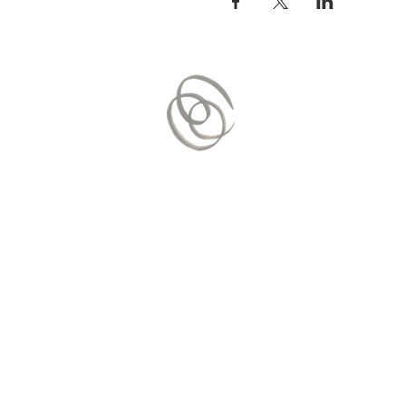
Contact Us
Mail:
contact.vitaequilibrium@gmai
© 2020 by
vitaEquilibrium
. Proudl